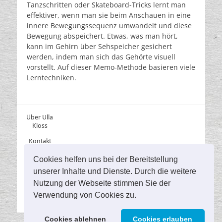
Tanzschritten oder Skateboard-Tricks lernt man
effektiver, wenn man sie beim Anschauen in eine
innere Bewegungssequenz umwandelt und diese
Bewegung abspeichert. Etwas, was man hört,
kann im Gehirn über Sehspeicher gesichert
werden, indem man sich das Gehörte visuell
vorstellt. Auf dieser Memo-Methode basieren viele
Lerntechniken.
Über Ulla
Kloss
Kontakt
Material
Cookies helfen uns bei der Bereitstellung
unserer Inhalte und Dienste. Durch die weitere
Impressu
m
Nutzung der Webseite stimmen Sie der
Verwendung von Cookies zu.
Datenschu
tz
Cookies ablehnen
Cookies erlauben
Copyright © 2026
Visuelles Lernen in der Rechtschreibung
. Alle